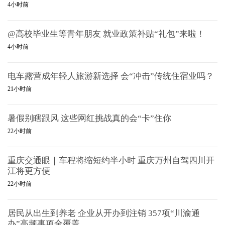
4小时前
@高校毕业生等青年朋友 就业政策补贴“礼包”来啦！
4小时前
电车露营成年轻人旅游新选择 会“冲击”传统住宿业吗？
21小时前
暑假别瞎跟风 这些网红挑战真的会“卡”住你
22小时前
重庆交通眼｜车程将缩短约半小时 重庆万州自驾四川开
江将更方便
22小时前
居民从出生到养老 企业从开办到注销 357项“川渝通
办”高频事项全覆盖