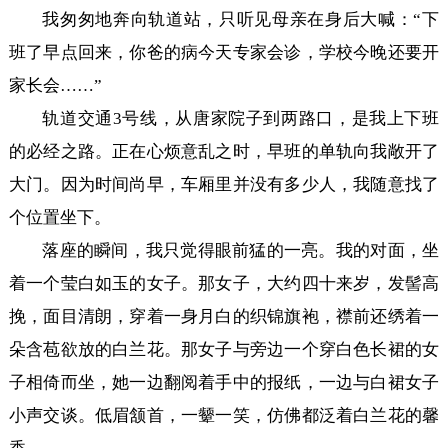
我匆匆地奔向轨道站，只听见母亲在身后大喊：“下
班了早点回来，你爸的病今天专家会诊，学校今晚还要开
家长会……”
轨道交通3号线，从唐家院子到两路口，是我上下班
的必经之路。正在心烦意乱之时，早班的单轨向我敞开了
大门。因为时间尚早，车厢里并没有多少人，我随意找了
个位置坐下。
落座的瞬间，我只觉得眼前猛的一亮。我的对面，坐
着一个莹白如玉的女子。那女子，大约四十来岁，发髻高
挽，面目清朗，穿着一身月白的织锦旗袍，襟前还绣着一
朵含苞欲放的白兰花。那女子与旁边一个穿白色长裙的女
子相倚而坐，她一边翻阅着手中的报纸，一边与白裙女子
小声交谈。低眉颔首，一颦一笑，仿佛都泛着白兰花的馨