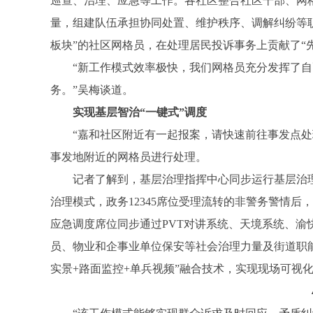
巡查、治理、应急等工作。各社区整合社区干部、网
-
量，组建队伍承担协同处置、维护秩序、调解纠纷等
板块”的社区网格员，在处理居民投诉事务上贡献了“
“新工作模式效率极快，我们网格员充分发挥了
务。”吴梅谈道。
实现基层智治“一键式”调度
“嘉和社区附近有一起报案，请快速前往事发点
重
事发地附近的网格员进行处理。
记者了解到，基层治理指挥中心同步运行基层治理
治理模式，政务12345席位受理流转的非警务警情后
应急调度席位同步通过PVT对讲系统、天境系统、渝
员、物业和企事业单位保安等社会治理力量及街道职能部
实景+路面监控+单兵视频”融合技术，实现现场可视
庆