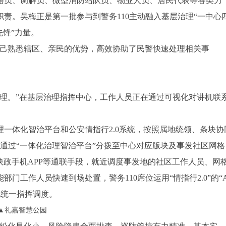
格员、调解员、微型消防站队员、物业人员、居民代表等各类力
职责。吴梅正是第一批
参与到
警务110主动融入基层治理“一中心
先锋”力量。
自己熟悉辖区、亲民的优势，高效协助了民警快速处理相关事
处理。”在基层治理指挥中心，工作人员正在通过可视化对讲机联
一体化智治平台和公安情指行2.0系统，按照属地统领、条块协
，通过“一体化治理智治平台”分拨至中心对应版块及事发社区网格
快政手机APP等通联手段，就近调度事发地的社区工作人员、网
门工作人员快速到场处置，警务110席位运用“情指行2.0”的“
化统一指挥调度。
▲礼嘉智慧公园