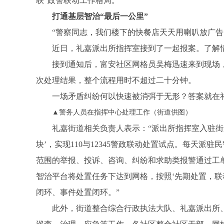
联”政警联动工作格局。
打通基层智治“最后一公里”
客
“警察同志，我们楼下的快餐店天天用喇叭放广告
近日，礼嘉派出所指挥室接到了一起报案。了解
接到通知后，富安社区网格员吴梅迅速来到现场
次处理结果，整个流程用时不超过二十分钟。
一场矛盾纠纷何以快速被消弭于无形？答案就在
▲警务人员在
指挥中心
处理工作（街道供图）
网
礼嘉街道相关负责人表示：“派出所指挥室入驻街
块’，实现110与12345警政联动处置试点。每天
范围的举报、投诉、咨询、纠纷和求助类报警通过工
智治平台将处置任务下达到网格，按照‘先期处置，联
闭环、事件处置闭环。”
此外，
街道
整合综合行政执法大队、礼嘉派出所