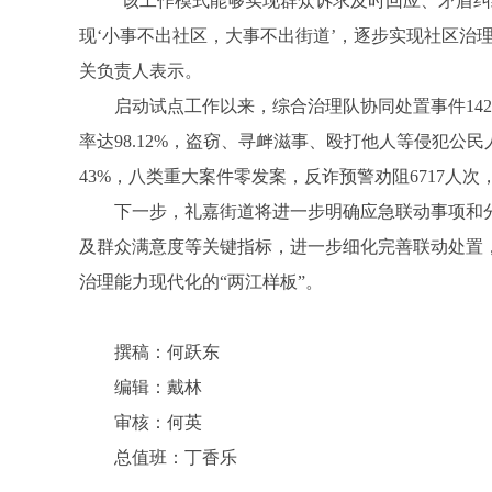
“该工作模式能够实现群众诉求及时回应、矛盾
现‘小事不出社区，大事不出街道’，逐步实现社区治
关负责人表示。
启动试点工作以来，综合治理队协同
处置
事件1
率达98.12%，盗窃、寻衅滋事、殴打他人等侵犯公民
晚
43%，八类重大案件零发案，反诈预警劝阻6717人次
下一步，礼嘉街道将进一步明确应急联动事项和
及群众满意度等关键指标，进一步细化完善联动处置
治理能力现代化的“两江样板”。
撰稿：何跃东
编辑：戴林
报
审核：何英
总值班：丁香乐