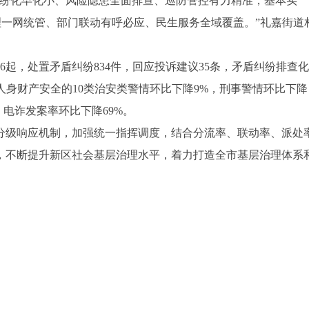
纠纷化早化小、风险隐患全面排查、巡防管控有力精准，基本实
理一网统管、部门联动有呼必应、民生服务全域覆盖。”礼嘉街道
426起，处置矛盾纠纷834件，回应投诉建议35条，矛盾纠纷排查
人身财产安全的10类治安类警情环比下降9%，
刑事
警情环比下降
，电诈发案率环比下降69%。
分级响应机制，加强统一指挥调度，结合分流率、联动率、派处
，不断提升新区社会基层治理水平，着力打造全市基层治理体系