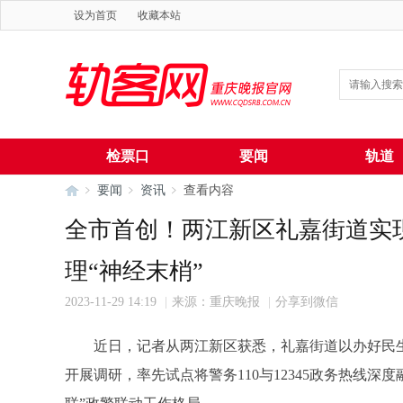
设为首页
收藏本站
检票口
要闻
轨道
要闻
资讯
查看内容
全市首创！两江新区礼嘉街道实现“1
理“神经末梢”
轨
›
›
›
2023-11-29 14:19
|
来源：重庆晚报
|
分享到微信
近日，记者从两江新区获悉，礼嘉街道以办好民
开展调研，率先试点将警务110与12345政务热线深度