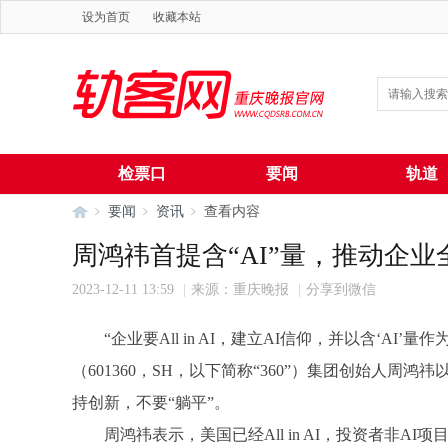
设为首页
收藏本站
检票口
要闻
轨道
要闻
资讯
查看内容
周鸿祎首提含“AI”量，推动企
2023-12-11 13:59
|
来源：重庆晚报
|
分享到微信
轨
›
›
›
“企业要All in AI，建立AI信仰，并以含‘AI
（601360，SH，以下简称“360”）集团创始人周
持创新，不要“躺平”。
周鸿祎表示，美国已经All in AI，投资者非