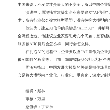
中国来说，不发展才是最大的不安全，所以中国企业家
客
演讲中，周鸿祎首次提出企业家要建立“AI信仰”
术，所有行业都会被大模型重塑，没有拥抱大模型的
他认为，建立AI信仰的关键
是“
All in AI”
全流程改造。他建议企业家要思考几个问题，是否组织
服务被AI加持后会怎么样，同行会怎么样。
在拥抱AI的过程中，企业要以含“AI”量作为企
被AI加持的程度等。目前，360内部已经以此为标准
网
周鸿祎指出，中国发展大模型的关键是抓住场景
会是将大模型向产业化、行业
化
、垂直化，深度定制
编辑：戴林
审核：万里
总值班：丁香乐