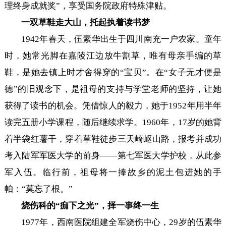
理终身成就奖”，享受国务院政府特殊津贴。
一双草鞋走大山，托起执着读书梦
1942年春天，伍素华出生于四川南充一户农家。童年
时，她常光脚在嘉陵江边放牛割草，唯有母亲手编的草
鞋，是她去镇上时才舍得穿的“宝贝”。在“女子无才便是
德”的旧观念下，是祖母的支持与学堂老师的坚持，让她
获得了读书的机会。凭借惊人的毅力，她于1952年用半年
读完五册小学课程，随后继续求学。1960年，17岁的她背
着半袋红薯干，穿着草鞋徒步三天崎岖山路，报考并成功
考入陆军军医大学的前身——第七军医大学护校，从此参
军入伍。临行前，祖母将一捧故乡的泥土包进她的手
帕：“莫忘了根。”
烧伤科的“痂下之光”，择一事终一生
1977年，西南医院组建全军烧伤中心，29岁的伍素华