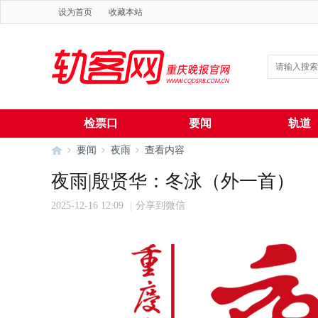
设为首页
收藏本站
检票口
要闻
轨道
要闻
夜雨
查看内容
夜雨|殷贤华：冬泳（外一首）
2025-12-16 12:09
|
分享到微信
轨
›
›
›