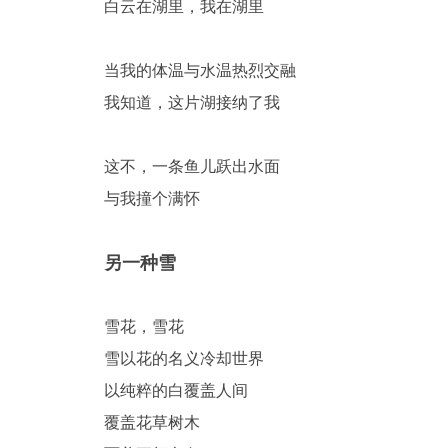
-
白云在湖里，我在湖里
当我的体温与水温热烈交融
我知道，这片湖接纳了我
这不，一条鱼儿跃出水面
与我撞个满怀
重
另一种雪
雪花，雪花
雪以花的名义冷却世界
以纯粹的白覆盖人间
庆
覆盖花草树木