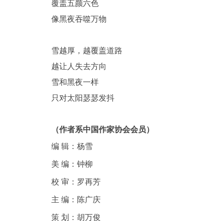
覆盖五颜六色
像黑夜吞噬万物
雪越厚，越覆盖道路
越让人失去方向
晚
雪和黑夜一样
只对太阳瑟瑟发抖
（作者系中国作家协会会员）
编 辑：杨雪
美 编：钟柳
报
校 审：罗再芳
主 编：陈广庆
策 划：胡万俊