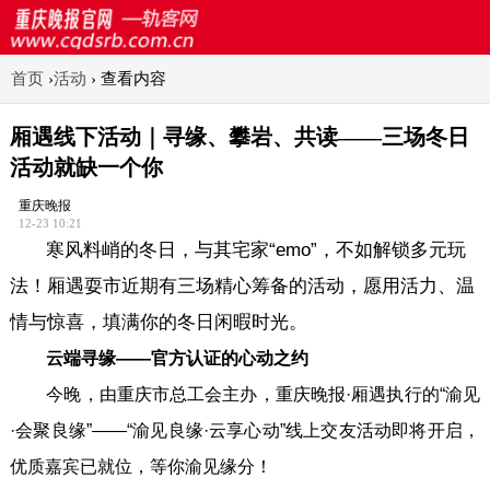
首页
›
活动
›
查看内容
厢遇线下活动｜寻缘、攀岩、共读——三场冬日
活动就缺一个你
重庆晚报
12-23 10:21
寒风料峭的冬日，与其宅家“emo”，不如解锁多元玩
法！厢遇耍市近期有三场精心筹备的活动，愿用活力、温
情与惊喜，填满你的冬日闲暇时光。
云端寻缘——官方认证的心动之约
今晚，由重庆市总工会主办，重庆晚报·厢遇执行的“渝见
·会聚良缘”——“渝见良缘·云享心动”线上交友活动即将开启，
优质嘉宾已就位，等你渝见缘分！