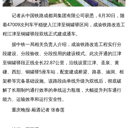
记者从中国铁路成都局集团有限公司获悉，6月30日，随
着47009次列车平稳驶入江津至铜罐驿区间，成渝铁路改造工
程江津至铜罐驿段双线正式建成通车。
据中铁一局相关负责人介绍，成渝铁路改造工程实行分
段建设、分段验收、分段投用的建设模式。此次开通的江津
至铜罐驿段正线全长22.87公里，沿线设置江津、圣泉、黄
磏、西彭、铜罐驿5座车站，配套建成桥梁、路基、涵洞、框
架桥等完备基础设施。该路段由单线升级为双线后，彻底破
解了长期制约通行效率的单线运力瓶颈，大幅提升列车通行
能力、运输效率和运行安全性。
重庆晚报-厢遇记者 张春莲