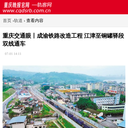
首页
›
轨道
›
查看内容
重庆交通眼丨成渝铁路改造工程 江津至铜罐驿段
双线通车
07-01 14:11