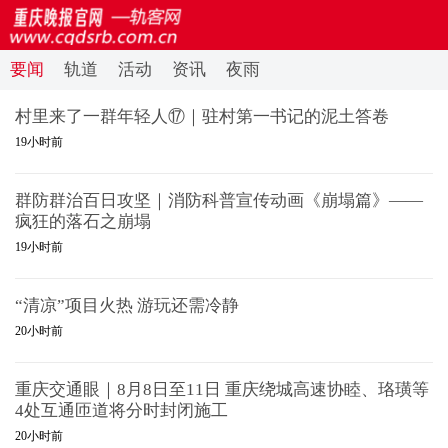
要闻
轨道
活动
资讯
夜雨
村里来了一群年轻人⑰｜驻村第一书记的泥土答卷
19小时前
群防群治百日攻坚｜消防科普宣传动画《崩塌篇》——
疯狂的落石之崩塌
19小时前
“清凉”项目火热 游玩还需冷静
20小时前
重庆交通眼｜8月8日至11日 重庆绕城高速协睦、珞璜等
4处互通匝道将分时封闭施工
20小时前