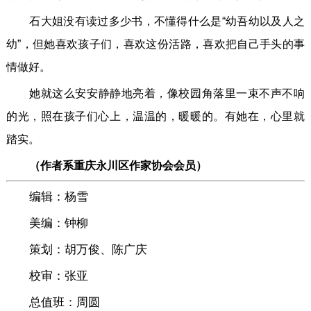
石大姐没有读过多少书，不懂得什么是“幼吾幼以及人之
幼”，但她喜欢孩子们，喜欢这份活路，喜欢把自己手头的事
情做好。
她就这么安安静静地亮着，像校园角落里一束不声不响
的光，照在孩子们心上，温温的，暖暖的。有她在，心里就
踏实。
（作者系重庆永川区作家协会会员）
编辑：杨雪
美编：钟柳
策划：胡万俊、陈广庆
校审：张亚
总值班：周圆