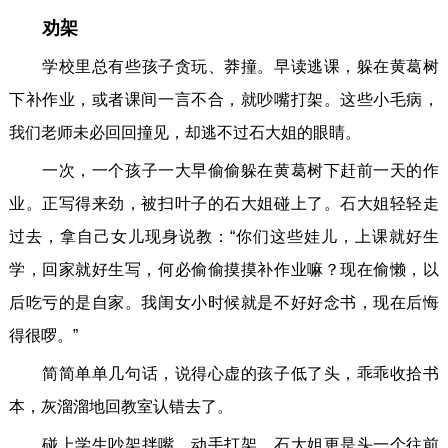
劝架
学校里总有些孩子贪玩、莽撞。早读逃课，躲在黄葛树
下补作业，或者课间一言不合，就吵嘴打架。这些小毛病，
我们老师未必回回撞见，却逃不过石大姐的眼睛。
一次，一个孩子一大早偷偷躲在黄葛树下赶前一天的作
业。正写得来劲，被扫叶子的石大姐碰上了。石大姐轻轻走
过去，拿自己女儿现身说教：“你们这些娃儿，上课就好生
学，回家就好生写，何必偷偷摸摸补作业嘛？现在偷懒，以
后吃亏的是自家。我闺女小时候就是不好好念书，现在后悔
得很啰。”
简简单单几句话，说得心虚的孩子低了头，乖乖收拾书
本，灰溜溜地回教室认错去了。
碰上学生吵架拌嘴、动手打架，石大姐更是头一个往前