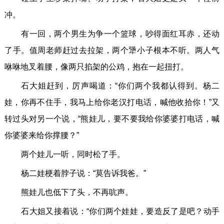
冲。
有一回，两个男生为争一个篮球，吵得面红耳赤，还动
了手。值周老师赶过去拉架，两个犟小子根本不听。两人气
咻咻地叉着腰，像两只掐架的公鸡，抱在一起扭打。
石大姐赶到，厉声喝道：“你们两个我都认得到。杨二
娃，你再不住手，我马上给你老汉打电话，喊他收拾你！”又
转过头对另一个说，“熊娃儿，要不要我给你婆婆打电话，喊
你婆婆来给你撑腰？”
两个娃儿一听，同时松了手。
杨二娃梗着脖子说：“莫告诉我爸。”
熊娃儿也低下了头，不再吭声。
石大姐又接着说：“你们两个娃娃，要造反了是吧？动手