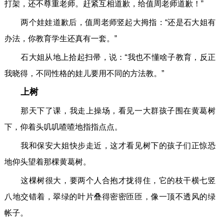
打架，还不尊重老师。赶紧互相道歉，给值周老师道歉！”
两个娃娃道歉后，值周老师竖起大拇指：“还是石大姐有
办法，你教育学生还真有一套。”
石大姐从地上拾起扫帚，说：“我也不懂啥子教育，反正
我晓得，不同性格的娃儿要用不同的方法教。”
上树
那天下了课，我走上操场，看见一大群孩子围在黄葛树
下，仰着头叽叽喳喳地指指点点。
我和保安大姐快步走近，这才看见树下的孩子们正惊恐
地仰头望着那棵黄葛树。
这棵树很大，要两个人合抱才拢得住，它的枝干横七竖
八地交错着，翠绿的叶片叠得密密匝匝，像一顶不透风的绿
帐子。