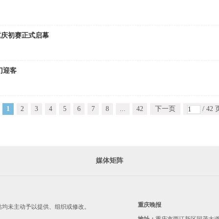
重庆初赛正式启幕
门迎客
1
2
3
4
5
6
7
8
...
42
下一页
/ 42 
媒体矩阵
重庆晚报
站均未主动予以提供、组织或修改。