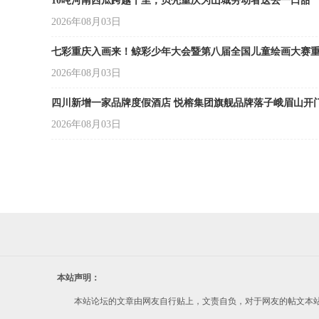
-
10吨河南西瓜跨越千里，贝壳重庆为山城劳动者送去一口甜
2026年08月03日
七彩重庆入画来！鲸彩少年大会暨第八届全国儿童绘画大赛
2026年08月03日
四川新增一家品牌度假酒店 悦榕集团旗舰品牌落子峨眉山开
2026年08月03日
重
本站声明：
庆
本站论坛的文章由网友自行贴上，文责自负，对于网友的帖文本