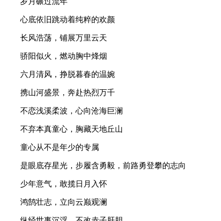
岁月碾过流年
心底依旧跳动着纯粹的欢颜
长风浩荡，铺展万里云天
骄阳似火，燃动胸中烽烟
六月清风，挣脱暮春的温婉
携山河盛景，奔赴热烈万千
不恋浅溪柔波，心向沧海巨澜
不弃本真童心，胸藏天地丘山
童心从不是年少的专属
是眼底存星光，步履含勇毅，前路勇登攀的志向
少年意气，敢揽日月入怀
鸿鹄壮志，立向云巅观澜
纵经世事沉浮，不改赤子肝胆