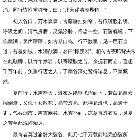
消。同行皆拊掌称奇，曰：“此天赐清凉界也。”
初入谷口，万木森森，古藤垂挂如帘，苔痕斑驳若绣。
呼吸之间，清气贯膺，灵氛涤肺，俗念一空。石阶蜿蜒，下
临幽涧，泉声琮琮，如古琴自鸣。行不数里，见一巨石当
道，苔覆如绒，水润欲滴，名曰“撑腰岩”。相传古夜郎背夫常
在此歇脚，以竹竿撑岩，以寄腰酸之苦。余抚石而立，遥想
千百年前，负重行迈之人，于幽谷深处暂得喘息，不禁慨
然。
复前行，水声渐大，瀑布从绝壁飞泻而下，若白龙自云
端倒悬，又似玉女散花，晶莹透亮。此神龙瀑也，高逾十
丈，气吞烟霞，声震幽谷。水雾扑面，凉意直透衣袂，炎夏
之苦至此洗濯殆尽。
最奇者莫过渝黔大裂谷。此乃七千万载前地壳崩裂所