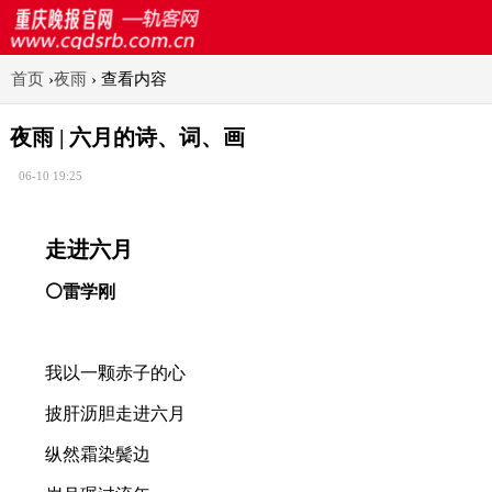
首页
›
夜雨
›
查看内容
夜雨 | 六月的诗、词、画
06-10 19:25
走进六月
⚪雷学刚
我以一颗赤子的心
披肝沥胆走进六月
纵然霜染鬓边