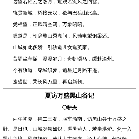
远望若轻云之蔽月，近观若流风之回雪。
轨贯新城，桥接云汉，欲与巴岳山比高。
凭栏望，正风晴空阔，万象昭昭。
叹道是，朝辞璧山秀湖间，风驰电掣铜梁还。
山城如此多娇，引轨道儿女逞英豪。
昔驿尘车辙，漫漫岁月；舟帆骡马，缓赴渝州。
今有轨道，穿城织梦，追星赶月路不遥。
逢盛世，乘长风万里，再启新朝。
夏访万盛黑山谷记
⚪耕夫
丙午初夏，携二三友，驱车渝南，访黑山谷于万盛之
野。是日也，山城炎氛如炽，溽暑蒸人，若坐洪炉。然一入
黑山之境，风忽转凉，若从太古吹来，沁人心脾，烦歊顿