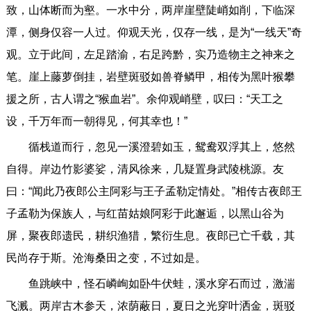
致，山体断而为壑。一水中分，两岸崖壁陡峭如削，下临深
潭，侧身仅容一人过。仰观天光，仅存一线，是为“一线天”奇
观。立于此间，左足踏渝，右足跨黔，实乃造物主之神来之
笔。崖上藤萝倒挂，岩壁斑驳如兽脊鳞甲，相传为黑叶猴攀
援之所，古人谓之“猴血岩”。余仰观峭壁，叹曰：“天工之
设，千万年而一朝得见，何其幸也！”
循栈道而行，忽见一溪澄碧如玉，鸳鸯双浮其上，悠然
自得。岸边竹影婆娑，清风徐来，几疑置身武陵桃源。友
曰：“闻此乃夜郎公主阿彩与王子孟勒定情处。”相传古夜郎王
子孟勒为保族人，与红苗姑娘阿彩于此邂逅，以黑山谷为
屏，聚夜郎遗民，耕织渔猎，繁衍生息。夜郎已亡千载，其
民尚存于斯。沧海桑田之变，不过如是。
鱼跳峡中，怪石嶙峋如卧牛伏蛙，溪水穿石而过，激湍
飞溅。两岸古木参天，浓荫蔽日，夏日之光穿叶洒金，斑驳