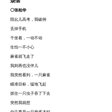
烦恼
⚪张柏华
陪幺儿高考，我破例
丢掉手机
干坐着，一动不动
生怕一不小心
麻雀就飞走了
我则再也没伴儿
我突然看到，一只麻雀
瞄准目标，猛地飞起
抓住一只虫子吞了下去
突然我就想
自己要是一只麻雀才好