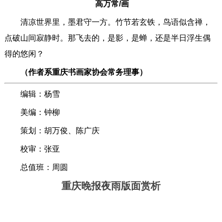
高万常/画
清凉世界里，墨君守一方。竹节若玄铁，鸟语似含禅，
点破山间寂静时。那飞去的，是影，是蝉，还是半日浮生偶
得的悠闲？
（作者系重庆书画家协会常务理事）
编辑：杨雪
美编：钟柳
策划：胡万俊、陈广庆
校审：张亚
总值班：周圆
重庆晚报夜雨版面赏析