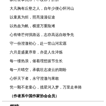
大凡胸有丘壑之人，自年少便心怀河山
以童真为炬，照亮漫漫征途
以热血为帆，横渡万重险滩
心有锋芒何惧路远，志存高远自敢争先
守一份澄澈初心，赴一世山河宏愿
六月是盛夏序章，亦是人生淬炼
每一缕热浪，催着理想拔节生长
每一片晴空，承载壮志凌云的期盼
心怀天下者，永守澄澈与果敢
凭一颗不老童心，揽星河入梦，万里走单骑
（作者系中国作家协会会员）