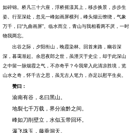
如碎锦。桥凡三十六座，浮桥摇漾其上，移步换景，步步生
姿。行至深处，忽见一峰如画屏横列，峰头烟云缭绕，气象
万千，曰“九曲画屏”。临水而立，青山与我相看两不厌，一时
物我两忘。
出谷之际，夕阳衔山，晚霞染林。回首来路，幽谷深
深，暮霭渐起。余思夜郎之世，虽湮灭于史尘，却于此深山
之中留一脉烟霞之气，不亦奇乎？今我辈入此清凉胜境，览
山水之奇，怀千古之思，虽无古人笔力，亦足以慰平生矣。
赞曰：
渝南有谷，名曰黑山。
地裂七千万载，界分渝黔之间。
峰如刀削壁立，水似玉带回环。
瀑飞珠玉，藤垂洞天。