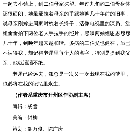
一起去小镇上，到二伯母家探望。年过九旬的二伯母身体
还很硬朗，她最爱拉着母亲的手跟她聊几十年前的旧事，
说母亲刚嫁进周家时梳着长辫子，活像电视里的演员。堂
姐偷偷拍下两位老人手拉手的照片，感叹两妯娌恩恩怨怨
几十年，到晚年越来越和谐。多病的二伯父也健在，虽已
不认得我，却记得老屋里每个人的名字，特别是提到我父
亲，他就滔滔不绝。
老屋已经远去，却总是一次又一次出现在我的梦里，
也必将在我的记忆里永生。
（作者系重庆市开州区作协副主席）
编辑：杨雪
美编：钟柳
策划：胡万俊、陈广庆