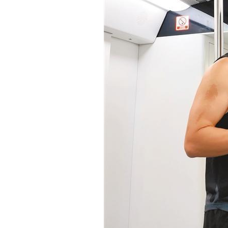
-
重
庆