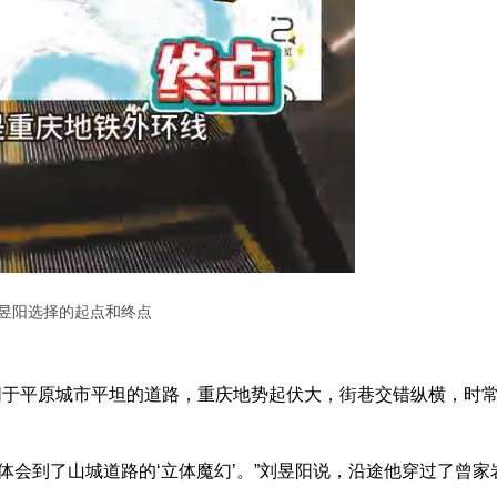
昱阳选择的起点和终点
同于平原城市平坦的道路，重庆地势起伏大，街巷交错纵横，时
体会到了山城道路的‘立体魔幻’。”刘昱阳说，沿途他穿过了曾家