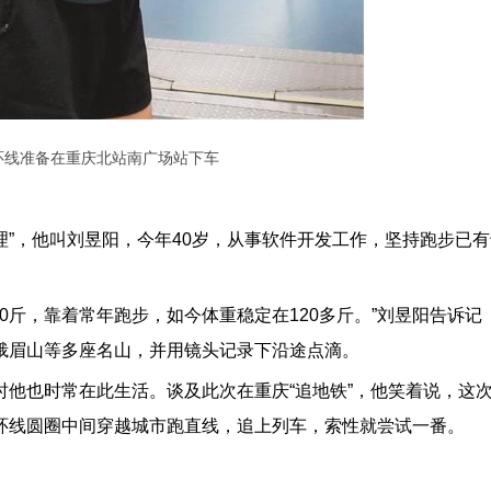
环线准备在重庆北站南广场站下车
理”，他叫刘昱阳，今年40岁，从事软件开发工作，坚持跑步已
0斤，靠着常年跑步，如今体重稳定在120多斤。”刘昱阳告诉记
峨眉山等多座名山，并用镜头记录下沿途点滴。
他也时常在此生活。谈及此次在重庆“追地铁”，他笑着说，这
环线圆圈中间穿越城市跑直线，追上列车，索性就尝试一番。