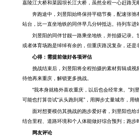
嘉陵江大桥和菜园坝长江大桥，虽然全程一心赶路无
奔跑途中，刘昱阳始终保持平稳节奏，配速张弛有
站台，比一直坐地铁的同伴早几分钟抵达。待列车进
刘昱阳的同伴甘靓一路乘坐地铁，并拍摄记录。
或者体育场跑是绰绰有余的，但重庆路况复杂，还是
心得：需提前做好各项评估
挑战结束后，刘昱阳将全程拍摄的素材剪辑成视
待他再来重庆，解锁更多挑战。
“我本身就格外喜欢重庆，以后也会经常来。”刘
可能也打算尝试“从头跑到尾”，用脚步丈量城市，用
面对想要模仿其挑战的跑步爱好者，刘昱阳也给
结合里程、道路环境和个人体能做好综合预判；跑步
网友评论