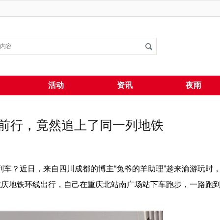
搜索
活动
资讯
夜雨
步前行，竟然追上了同一列地铁
车？近日，来自四川成都的博主“兔爷的羊助理”趁来渝游玩时
重庆地铁环线出行，自己在重庆北站南广场站下车跑步，一路跑