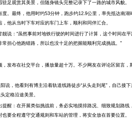
暇驻足观赏其美景，但随身镜头完整记录下了一路的城市风貌。
度。最终，他用时约53分钟，跑步约12.9公里，率先抵达南湖
站，他从当时下车对应的车门上车，顺利和同伴汇合。
甘靓说：“虽然事前对地铁行驶的时间进行了计算，这个时间在平
非常担心他跑错路，所以也没十足的把握能顺利完成挑战。”
频，发布在社交平台，播放量超十万。不少网友在评论区留言，
昱阳说，他看到有博主沿着轨道线路徒步“从头走到尾”，自己接下
镜头定格沿途美景。
出提醒：在开展类似挑战前，务必实地摸排路况、细致规划路线
时也要全程遵守交通规则和车站的管理，将安全放在首要位置。