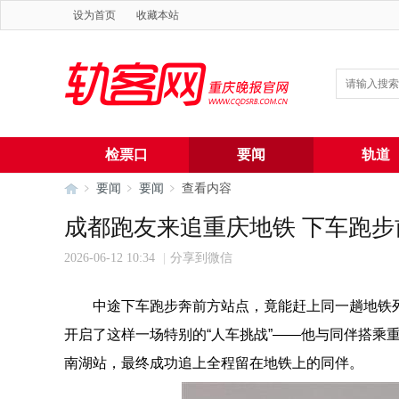
设为首页
收藏本站
检票口
要闻
轨道
要闻
要闻
查看内容
成都跑友来追重庆地铁 下车跑
2026-06-12 10:34
|
分享到微信
轨
›
›
›
中途下车跑步奔前方站点，竟能赶上同一趟地铁列
开启了这样一场特别的“人车挑战”——他与同伴搭乘
南湖站，最终成功追上全程留在地铁上的同伴。