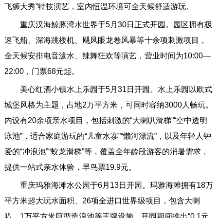
飞狮大秀”特技演艺，室内恒温环境可全天候舒适游玩。
重庆汉海鲸豚湾水世界于5月30日正式开园。园区拥有极
速飞船、深海跳楼机、飓风眼龙卷风暴等十余项刺激项目，
全天候安排电音泼水、辣舞狂欢等演艺，营业时间为10:00—
22:00，门票68元起。
美心红酒小镇水上乐园于5月31日开园。水上乐园以欧式
城堡风格为主题，占地2万平方米，可同时容纳3000人畅玩。
内设有20余项亲水项目，包括刺激的“大喇叭滑梯”“空中透明
泳池”，适合家庭游玩的“儿童水寨”“懒河漂流”，以及年轻人钟
爱的“冲浪池”“蛟龙滑梯”等，覆盖全年龄段游客的消暑需求，
提供一站式亲水体验，早鸟票19.9元。
重庆玛雅海滩水公园于6月13日开园。玛雅海滩拥有18万
平方米超大玩水面积、26项全进口世界级项目，包含大喇
叭、1万平方米巨型造浪池等王牌设施，开园期间推出“0.1元