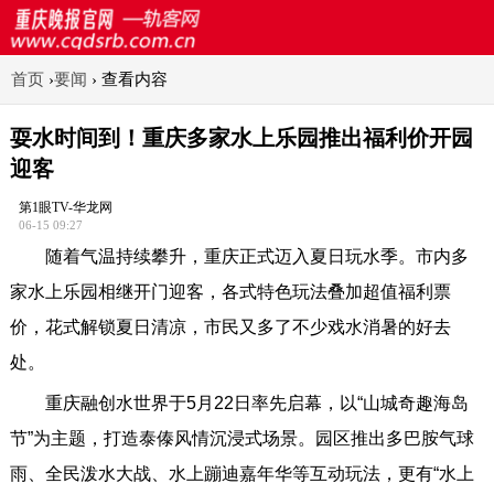
首页
›
要闻
›
查看内容
耍水时间到！重庆多家水上乐园推出福利价开园
迎客
第1眼TV-华龙网
06-15 09:27
随着气温持续攀升，重庆正式迈入夏日玩水季。市内多
家水上乐园相继开门迎客，各式特色玩法叠加超值福利票
价，花式解锁夏日清凉，市民又多了不少戏水消暑的好去
处。
重庆融创水世界于5月22日率先启幕，以“山城奇趣海岛
节”为主题，打造泰傣风情沉浸式场景。园区推出多巴胺气球
雨、全民泼水大战、水上蹦迪嘉年华等互动玩法，更有“水上