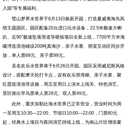
入园”等专属福利。
璧山梦界水世界于6月13日焕新开园，打造夏威夷海岛风
情主题园区。园区配备20台进口玩水设备，22.5米极速大喇
叭、近90°极速坠落滑道等硬核项目全新上线，7700平方米海
啸湾造浪池铺设200吨真海沙，亲子水寨、萌宠互动区同步开
放，单人票69元、亲子票99元。
圣名欢乐水世界将于6月26日开园。园区采用威尼斯风格
设计，搭配摩天轮打卡点，设有欢乐滑滑梯、亲子水寨、聚
红霞造浪池等设施，周五至周日上演水上闯关、特色演艺。
景区推出早鸟票单人票29元、双人票49元。
此外，重庆加勒比海水世界已正常营业，营业时间为周
一至周五10:30—22:00、节假日10:00—22:00，门票80元
起，经典水上项目与夜间演艺持续上线，为南山片区增添夏